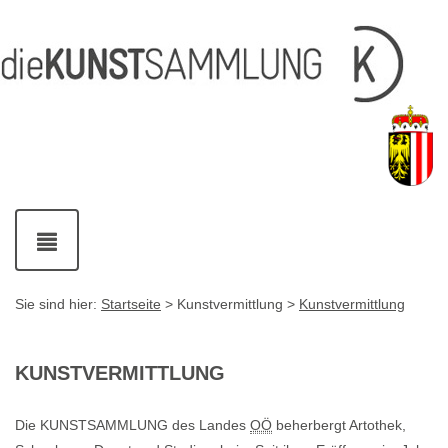
Inhalt
Navigation
Service-
Fußzeile
Accesskey
Accesskey
[1]
[2]
Links
mit
Accesskey
[3]
Kontaktdaten
Accesskey
[4]
Navigation
ein-
und
ausblenden
Sie sind hier:
Startseite
> Kunstvermittlung >
Kunstvermittlung
KUNSTVERMITTLUNG
Die KUNSTSAMMLUNG des Landes
OÖ
beherbergt Artothek,