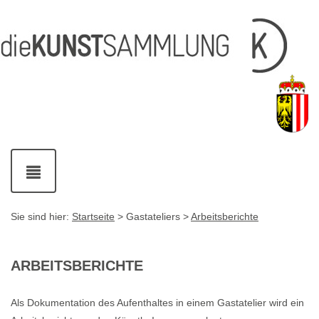
Inhalt
Navigation
Fußzeile
Accesskey
Accesskey
[1]
[2]
mit
Kontaktdaten
Accesskey
[4]
Navigation
ein-
und
ausblenden
Sie sind hier:
Startseite
> Gastateliers >
Arbeitsberichte
ARBEITSBERICHTE
Als Dokumentation des Aufenthaltes in einem Gastatelier wird ein