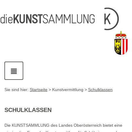
Inhalt
Navigation
Service-
Fußzeile
Accesskey
Accesskey
[1]
[2]
Links
mit
Accesskey
[3]
Kontaktdaten
Accesskey
[4]
Navigation
ein-
und
ausblenden
Sie sind hier:
Startseite
> Kunstvermittlung >
Schulklassen
SCHULKLASSEN
Die KUNSTSAMMLUNG des Landes Oberösterreich bietet eine