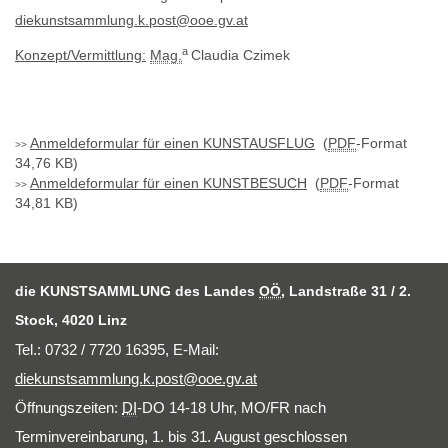
diekunstsammlung.k.post@ooe.gv.at
a
Konzept/Vermittlung:
Mag.
Claudia Czimek
Anmeldeformular für einen KUNSTAUSFLUG
(
PDF
-Format
34,76 KB)
Anmeldeformular für einen KUNSTBESUCH
(
PDF
-Format
34,81 KB)
die KUNSTSAMMLUNG des Landes
OÖ
, Landstraße 31 / 2.
Stock, 4020 Linz
Tel.: 0732 / 7720 16395,
E-Mail
:
diekunstsammlung.k.post@ooe.gv.at
Öffnungszeiten:
DI
-DO 14-18 Uhr, MO/FR nach
Terminvereinbarung, 1. bis 31. August geschlossen