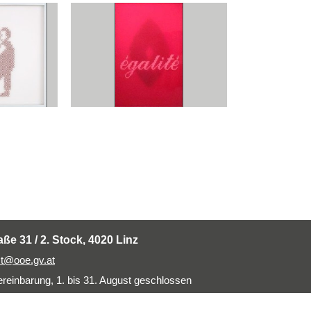
aße 31 / 2. Stock, 4020 Linz
t@ooe.gv.at
einbarung, 1. bis 31. August geschlossen