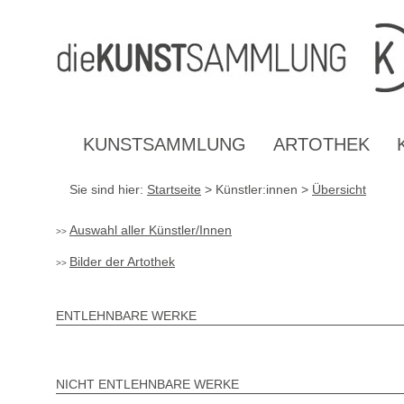
Inhalt
Navigation
Fußzeile
Accesskey
Accesskey
[1]
[2]
mit
Kontaktdaten
Accesskey
[4]
KUNSTSAMMLUNG
ARTOTHEK
Sie sind hier:
Startseite
> Künstler:innen >
Übersicht
Auswahl aller Künstler/Innen
Bilder der Artothek
ENTLEHNBARE WERKE
NICHT ENTLEHNBARE WERKE