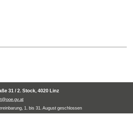
aße 31 / 2. Stock, 4020 Linz
t@ooe.gv.at
einbarung, 1. bis 31. August geschlossen