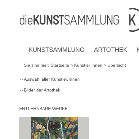
Inhalt
Navigation
Fußzeile
Accesskey
Accesskey
[1]
[2]
mit
Kontaktdaten
Accesskey
[4]
KUNSTSAMMLUNG
ARTOTHEK
Sie sind hier:
Startseite
> Künstler:innen >
Übersicht
Auswahl aller Künstler/Innen
Bilder der Artothek
ENTLEHNBARE WERKE