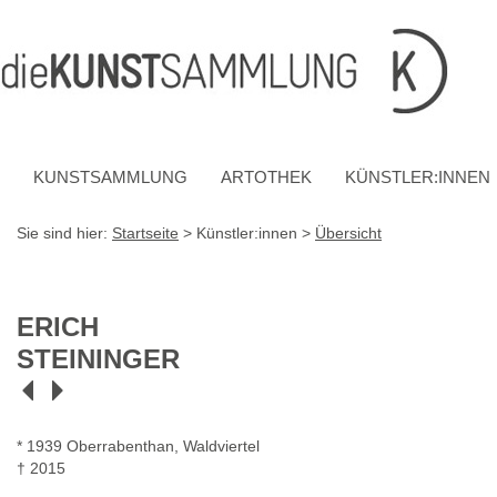
Inhalt
Navigation
Fußzeile
Accesskey
Accesskey
[1]
[2]
mit
Kontaktdaten
Accesskey
[4]
KUNSTSAMMLUNG
ARTOTHEK
KÜNSTLER:INNEN
Sie sind hier:
Startseite
> Künstler:innen >
Übersicht
ERICH
STEININGER
* 1939 Oberrabenthan, Waldviertel
† 2015