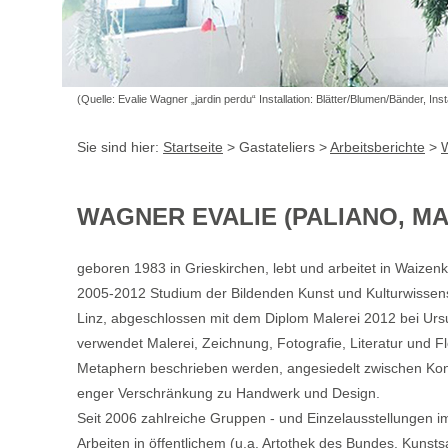
(Quelle: Evalie Wagner „jardin perdu“ Installation: Blätter/Blumen/Bänder, In
Sie sind hier:
Startseite
> Gastateliers >
Arbeitsberichte
>
W
WAGNER EVALIE (PALIANO, MAI
geboren 1983 in Grieskirchen, lebt und arbeitet in Waizen
2005-2012 Studium der Bildenden Kunst und Kulturwissensc
Linz, abgeschlossen mit dem Diplom Malerei 2012 bei Ursu
verwendet Malerei, Zeichnung, Fotografie, Literatur und Flor
Metaphern beschrieben werden, angesiedelt zwischen Konzep
enger Verschränkung zu Handwerk und
Design
.
Seit 2006 zahlreiche Gruppen - und Einzelausstellungen im
Arbeiten in öffentlichem (
u.a.
Artothek des Bundes, Kunst