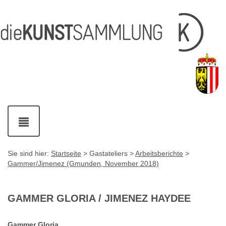
Inhalt
Navigation
Service-
Fußzeile
Accesskey
Accesskey
[1]
[2]
Links
mit
Accesskey
[3]
Kontaktdaten
Accesskey
[4]
Navigation
ein-
und
ausblenden
Sie sind hier:
Startseite
> Gastateliers >
Arbeitsberichte
>
Gammer/Jimenez (Gmunden, November 2018)
GAMMER GLORIA / JIMENEZ HAYDEE
Gammer Gloria