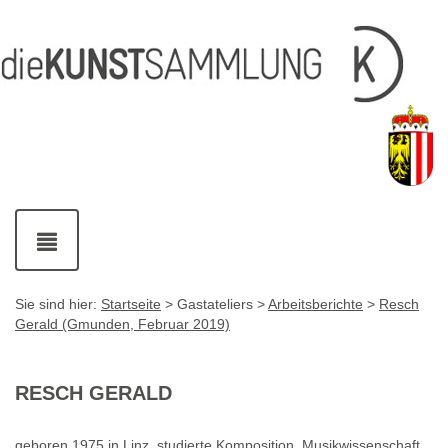
Inhalt
Navigation
Service-
Fußzeile
Accesskey
Accesskey
[1]
[2]
Links
mit
Accesskey
[3]
Kontaktdaten
Accesskey
[4]
Navigation
ein-
und
ausblenden
Sie sind hier:
Startseite
> Gastateliers >
Arbeitsberichte
>
Resch
Gerald (Gmunden, Februar 2019)
RESCH GERALD
geboren 1975 in Linz, studierte Komposition, Musikwissenschaft,