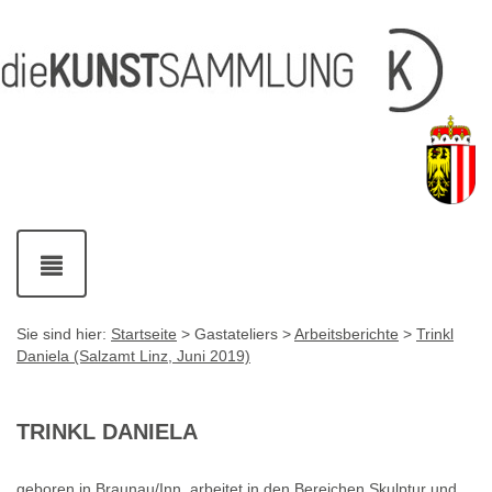
Inhalt
Navigation
Service-
Fußzeile
Accesskey
Accesskey
[1]
[2]
Links
mit
Accesskey
[3]
Kontaktdaten
Accesskey
[4]
Navigation
ein-
und
ausblenden
Sie sind hier:
Startseite
> Gastateliers >
Arbeitsberichte
>
Trinkl
Daniela (Salzamt Linz, Juni 2019)
TRINKL DANIELA
geboren in Braunau/Inn, arbeitet in den Bereichen Skulptur und