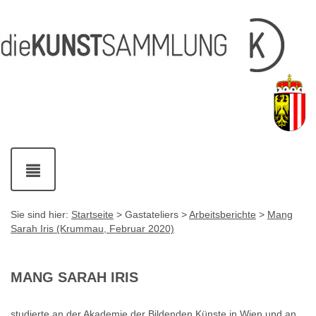
Inhalt
Navigation
Service-
Fußzeile
Accesskey
Accesskey
[1]
[2]
Links
mit
Accesskey
[3]
Kontaktdaten
Accesskey
[4]
Navigation
ein-
und
ausblenden
Sie sind hier:
Startseite
> Gastateliers >
Arbeitsberichte
>
Mang
Sarah Iris (Krummau, Februar 2020)
MANG SARAH IRIS
studierte an der Akademie der Bildenden Künste in Wien und an