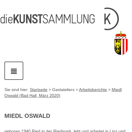
Inhalt
Navigation
Service-
Fußzeile
Accesskey
Accesskey
[1]
[2]
Links
mit
Accesskey
[3]
Kontaktdaten
Accesskey
[4]
Navigation
ein-
und
ausblenden
Sie sind hier:
Startseite
> Gastateliers >
Arbeitsberichte
>
Miedl
Oswald (Bad Hall, März 2020)
MIEDL OSWALD
geboren 1940 Ried in der Riedmark, lebt und arbeitet in Linz und