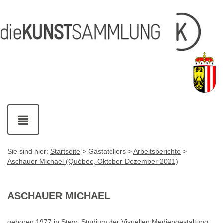
Inhalt
Navigation
Service-
Fußzeile
Accesskey
Accesskey
[1]
[2]
Links
mit
Accesskey
[3]
Kontaktdaten
Accesskey
[4]
Navigation
ein-
und
ausblenden
Sie sind hier:
Startseite
> Gastateliers >
Arbeitsberichte
>
Aschauer Michael (Québec, Oktober-Dezember 2021)
ASCHAUER MICHAEL
geboren 1977 in Steyr. Studium der Visuellen Mediengestaltung