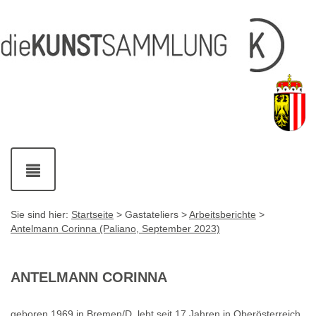
Inhalt
Navigation
Service-
Fußzeile
Accesskey
Accesskey
[1]
[2]
Links
mit
Accesskey
[3]
Kontaktdaten
Accesskey
[4]
Navigation
ein-
und
ausblenden
Sie sind hier:
Startseite
> Gastateliers >
Arbeitsberichte
>
Antelmann Corinna (Paliano, September 2023)
ANTELMANN CORINNA
geboren 1969 in Bremen/D, lebt seit 17 Jahren in Oberösterreich.