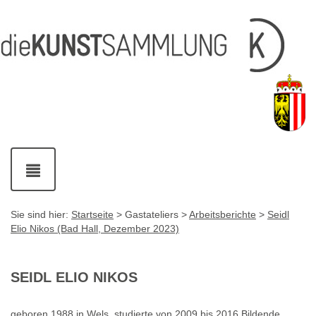
Inhalt
Navigation
Service-
Fußzeile
Accesskey
Accesskey
[1]
[2]
Links
mit
Accesskey
[3]
Kontaktdaten
Accesskey
[4]
Navigation
ein-
und
ausblenden
Sie sind hier:
Startseite
> Gastateliers >
Arbeitsberichte
>
Seidl
Elio Nikos (Bad Hall, Dezember 2023)
SEIDL ELIO NIKOS
geboren 1988 in Wels, studierte von 2009 bis 2016 Bildende