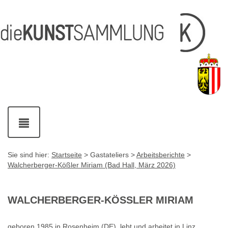
Inhalt
Navigation
Service-
Fußzeile
Accesskey
Accesskey
[1]
[2]
Links
mit
Accesskey
[3]
Kontaktdaten
Accesskey
[4]
Navigation
ein-
und
ausblenden
Sie sind hier:
Startseite
> Gastateliers >
Arbeitsberichte
>
Walcherberger-Kößler Miriam (Bad Hall, März 2026)
WALCHERBERGER-KÖSSLER MIRIAM
geboren 1985 in Rosenheim (DE), lebt und arbeitet in Linz.