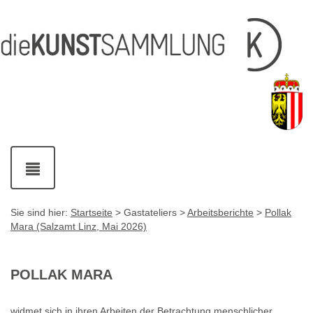
Inhalt
Navigation
Fußzeile
Accesskey
Accesskey
[1]
[2]
mit
Kontaktdaten
Accesskey
[4]
Navigation
ein-
und
ausblenden
Sie sind hier:
Startseite
> Gastateliers >
Arbeitsberichte
>
Pollak
Mara (Salzamt Linz, Mai 2026)
POLLAK MARA
widmet sich in ihren Arbeiten der Betrachtung menschlicher