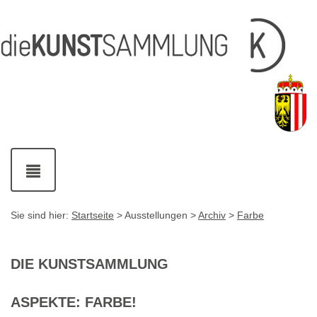
Inhalt
Navigation
Service-
Fußzeile
Accesskey
Accesskey
[1]
[2]
Links
mit
Accesskey
[3]
Kontaktdaten
Accesskey
[4]
Navigation
ein-
und
ausblenden
Sie sind hier:
Startseite
> Ausstellungen >
Archiv
>
Farbe
DIE KUNSTSAMMLUNG
ASPEKTE: FARBE!