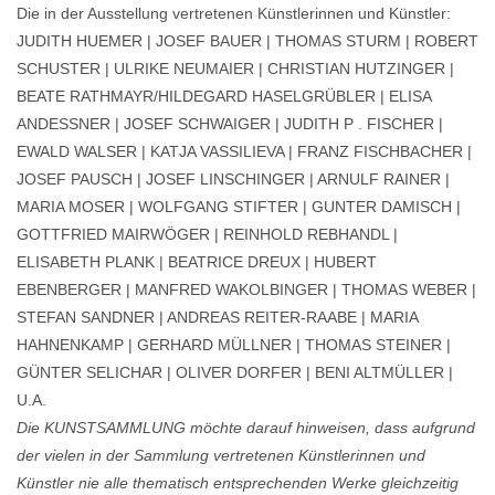
Die in der Ausstellung vertretenen Künstlerinnen und Künstler:
JUDITH HUEMER | JOSEF BAUER | THOMAS STURM | ROBERT
SCHUSTER | ULRIKE NEUMAIER | CHRISTIAN HUTZINGER |
BEATE RATHMAYR/HILDEGARD HASELGRÜBLER | ELISA
ANDESSNER | JOSEF SCHWAIGER | JUDITH P . FISCHER |
EWALD WALSER | KATJA VASSILIEVA | FRANZ FISCHBACHER |
JOSEF PAUSCH | JOSEF LINSCHINGER | ARNULF RAINER |
MARIA MOSER | WOLFGANG STIFTER | GUNTER DAMISCH |
GOTTFRIED MAIRWÖGER | REINHOLD REBHANDL |
ELISABETH PLANK | BEATRICE DREUX | HUBERT
EBENBERGER | MANFRED WAKOLBINGER | THOMAS WEBER |
STEFAN SANDNER | ANDREAS REITER-RAABE | MARIA
HAHNENKAMP | GERHARD MÜLLNER | THOMAS STEINER |
GÜNTER SELICHAR | OLIVER DORFER | BENI ALTMÜLLER |
U.A.
Die KUNSTSAMMLUNG möchte darauf hinweisen, dass aufgrund
der vielen in der Sammlung vertretenen Künstlerinnen und
Künstler nie alle thematisch entsprechenden Werke gleichzeitig