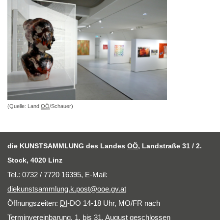
(Quelle: Land
OÖ
/Schauer)
die KUNSTSAMMLUNG des Landes
OÖ
, Landstraße 31 / 2.
Stock, 4020 Linz
Tel.: 0732 / 7720 16395,
E-Mail
:
diekunstsammlung.k.post@ooe.gv.at
Öffnungszeiten:
DI
-DO 14-18 Uhr, MO/FR nach
Terminvereinbarung, 1. bis 31. August geschlossen