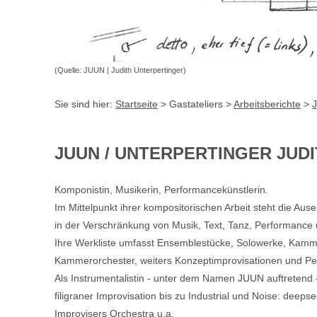
(Quelle: JUUN | Judith Unterpertinger)
Sie sind hier:
Startseite
> Gastateliers >
Arbeitsberichte
>
J
JUUN / UNTERPERTINGER JUD
Komponistin, Musikerin, Performancekünstlerin.
Im Mittelpunkt ihrer kompositorischen Ar­beit steht die A
in der Verschränkung von Musik, Text, Tanz, Perfor­mance 
Ihre Werkliste umfasst Ensemblestücke, Solowerke, Kamme
Kammerorchester, weiters Konzeptimprovisationen und Pe
Als Instrumentalistin - unter dem Namen JUUN auftretend 
filigraner Improvisation bis zu Industrial und Noise: deep
Improvisers Orchestra
u.a.