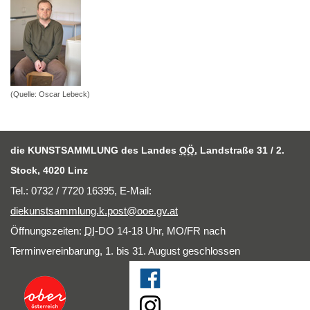
(Quelle: Oscar Lebeck)
die KUNSTSAMMLUNG des Landes
OÖ
, Landstraße 31 / 2.
Stock, 4020 Linz
Tel.: 0732 / 7720 16395,
E-Mail
:
diekunstsammlung.k.post@ooe.gv.at
Öffnungszeiten:
DI
-DO 14-18 Uhr, MO/FR nach
Terminvereinbarung, 1. bis 31. August geschlossen