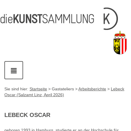
Inhalt
Navigation
Service-
Fußzeile
Accesskey
Accesskey
[1]
[2]
Links
mit
Accesskey
[3]
Kontaktdaten
Accesskey
[4]
Navigation
ein-
und
ausblenden
Sie sind hier:
Startseite
> Gastateliers >
Arbeitsberichte
>
Lebeck
Oscar (Salzamt Linz, April 2026)
LEBECK OSCAR
geboren 1993 in Hamburg, studierte er an der Hochschule für