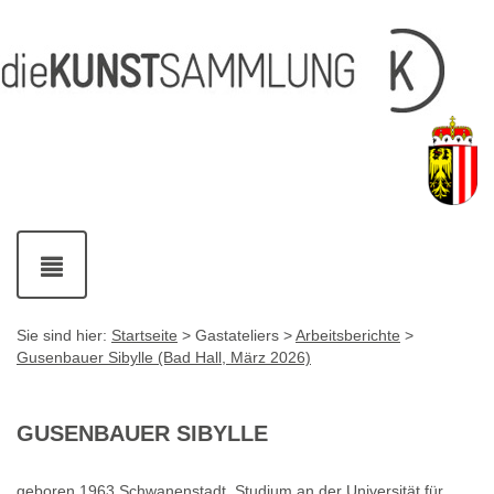
Inhalt
Navigation
Fußzeile
Accesskey
Accesskey
[1]
[2]
mit
Kontaktdaten
Accesskey
[4]
Navigation
ein-
und
ausblenden
Sie sind hier:
Startseite
> Gastateliers >
Arbeitsberichte
>
Gusenbauer Sibylle (Bad Hall, März 2026)
GUSENBAUER SIBYLLE
geboren 1963 Schwanenstadt. Studium an der Universität für